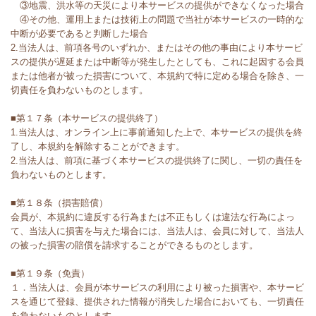
③地震、洪水等の天災により本サービスの提供ができなくなった場合
④その他、運用上または技術上の問題で当社が本サービスの一時的な
中断が必要であると判断した場合
2.当法人は、前項各号のいずれか、またはその他の事由により本サービ
スの提供が遅延または中断等が発生したとしても、これに起因する会員
または他者が被った損害について、本規約で特に定める場合を除き、一
切責任を負わないものとします。
■第１７条（本サービスの提供終了）
1.当法人は、オンライン上に事前通知した上で、本サービスの提供を終
了し、本規約を解除することができます。
2.当法人は、前項に基づく本サービスの提供終了に関し、一切の責任を
負わないものとします。
■第１８条（損害賠償）
会員が、本規約に違反する行為または不正もしくは違法な行為によっ
て、当法人に損害を与えた場合には、当法人は、会員に対して、当法人
の被った損害の賠償を請求することができるものとします。
■第１９条（免責）
１．当法人は、会員が本サービスの利用により被った損害や、本サービ
スを通じて登録、提供された情報が消失した場合においても、一切責任
を負わないものとします。