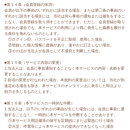
■第１４条（会員登録の抹消）
会員が以下の事由のいずれかに該当する場合、または第◯条の事由のい
ずれかに該当する場合には、当社は何ら事前の通知または催告をするこ
となく、会員登録を取り消すことができます。ただし、会員登録が取り
消された場合でも、本サービスの利用により既に発生した義務を履行す
る責任を免れないものとします。
①ログインID、パスワードを不正に取得、使用した場合。
②登録した個人情報に虚偽があり、速やかに訂正しない場合。
③そのほか当法人が会員として不適切と判断した場合。
■第１５条（サービス内容の変更）
1.当法人は、会員に事前通知することなく本サービスの内容・名称を変
更することがあります。
2.前項の変更が行なわれた場合、本規約の変更点については、当社が別
途定める場合を除き、本サービスのオンライン上に表示した時点より、
効力を生じるものとします。
■第１６条（本サービスの一時的な中断）
1.当法人は、以下のいずれかの事由が生じた場合には、会員に事前に通
知することなく、一時的に本サービスを中断することがあります。
①本サービス用設備等の保守を定期的にまたは緊急に行う場合
②火災、停電等により本サービスの提供ができなくなった場合