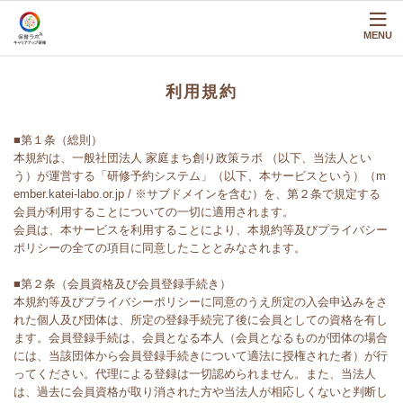
MENU
利用規約
■第１条（総則）
本規約は、一般社団法人 家庭まち創り政策ラボ （以下、当法人とい
う）が運営する「研修予約システム」（以下、本サービスという）（m
ember.katei-labo.or.jp / ※サブドメインを含む）を、第２条で規定する
会員が利用することについての一切に適用されます。
会員は、本サービスを利用することにより、本規約等及びプライバシー
ポリシーの全ての項目に同意したこととみなされます。
■第２条（会員資格及び会員登録手続き）
本規約等及びプライバシーポリシーに同意のうえ所定の入会申込みをさ
れた個人及び団体は、所定の登録手続完了後に会員としての資格を有し
ます。会員登録手続は、会員となる本人（会員となるものが団体の場合
には、当該団体から会員登録手続きについて適法に授権された者）が行
ってください。代理による登録は一切認められません。また、当法人
は、過去に会員資格が取り消された方や当法人が相応しくないと判断し