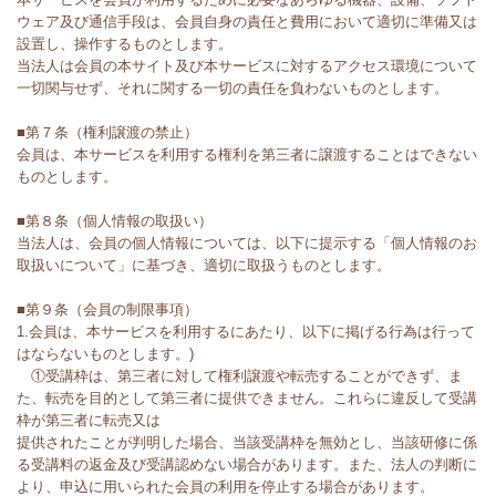
ウェア及び通信手段は、会員自身の責任と費用において適切に準備又は
設置し、操作するものとします。
当法人は会員の本サイト及び本サービスに対するアクセス環境について
一切関与せず、それに関する一切の責任を負わないものとします。
■第７条（権利譲渡の禁止）
会員は、本サービスを利用する権利を第三者に譲渡することはできない
ものとします。
■第８条（個人情報の取扱い）
当法人は、会員の個人情報については、以下に提示する「個人情報のお
取扱いについて」に基づき、適切に取扱うものとします。
■第９条（会員の制限事項）
1.会員は、本サービスを利用するにあたり、以下に掲げる行為は行って
はならないものとします。)
①受講枠は、第三者に対して権利譲渡や転売することができず、ま
た、転売を目的として第三者に提供できません。これらに違反して受講
枠が第三者に転売又は
提供されたことが判明した場合、当該受講枠を無効とし、当該研修に係
る受講料の返金及び受講認めない場合があります。また、法人の判断に
より、申込に用いられた会員の利用を停止する場合があります。