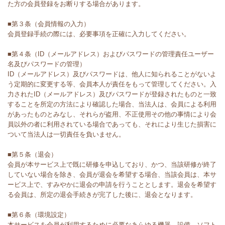
た方の会員登録をお断りする場合があります。
■第３条（会員情報の入力）
会員登録手続の際には、必要事項を正確に入力してください。
■第４条（ID（メールアドレス）およびパスワードの管理責任ユーザー
名及びパスワードの管理）
ID（メールアドレス）及びパスワードは、他人に知られることがないよ
う定期的に変更する等、会員本人が責任をもって管理してください。入
力されたID（メールアドレス）及びパスワードが登録されたものと一致
することを所定の方法により確認した場合、当法人は、会員による利用
があったものとみなし、それらが盗用、不正使用その他の事情により会
員以外の者に利用されている場合であっても、それにより生じた損害に
ついて当法人は一切責任を負いません。
■第５条（退会）
会員が本サービス上で既に研修を申込しており、かつ、当該研修が終了
していない場合を除き、会員が退会を希望する場合、当該会員は、本サ
ービス上で、すみやかに退会の申請を行うこととします。退会を希望す
る会員は、所定の退会手続きが完了した後に、退会となります。
■第６条（環境設定）
本サービスを会員が利用するために必要なあらゆる機器、設備、ソフト