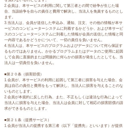
2.会員は、本サービスの利用に関して第三者との間で紛争が生じた場
合、当該紛争を自らの責任と費用で解決し、当法人を免責するものとし
ます。
3.当法人は、会員が送信した申込み、通知、注文、その他の情報が本サ
ービスのコンピューターシステムに到着するかどうか、および本サービ
スのコンピューターシステムに到着した情報が会員の送信した情報と同
一内容であるかどうかについて、一切の責任を負いません。
4.当法人は、本サービスのプログラムおよびデータについて何ら保証す
るものではありません。かかるプログラムまたはデータのご使用に起因
して会員に直接的または間接的に何らかの損害が発生したとしても、当
法人は一切責任を負いません。
■第２０条（損害賠償）
1.会員が、本サービスの利用に起因して第三者に損害を与えた場合、会
員は自己の責任と費用をもって解決し、当法人に損害を与えることのな
いものとします。
2.会員が本規約に反した行為、また、不正もしくは違法な行為によって
当法人に損害を与えた場合、当法人は会員に対して相応の損害賠償の請
求ができるものとします。
■第２１条（提携サービス）
1.会員が当法人の提携する第三者（以下「提携先」といいます）が提供