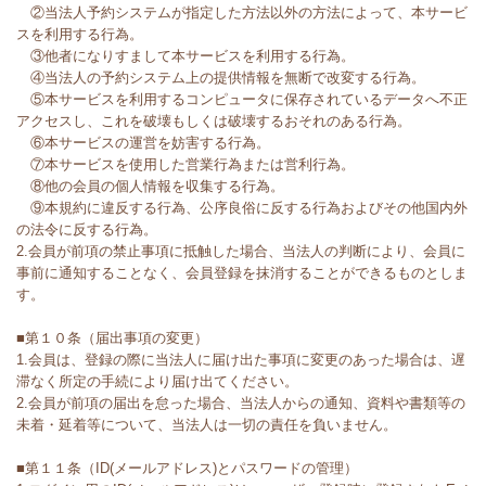
②当法人予約システムが指定した方法以外の方法によって、本サービ
スを利用する行為。
③他者になりすまして本サービスを利用する行為。
④当法人の予約システム上の提供情報を無断で改変する行為。
⑤本サービスを利用するコンピュータに保存されているデータへ不正
アクセスし、これを破壊もしくは破壊するおそれのある行為。
⑥本サービスの運営を妨害する行為。
⑦本サービスを使用した営業行為または営利行為。
⑧他の会員の個人情報を収集する行為。
⑨本規約に違反する行為、公序良俗に反する行為およびその他国内外
の法令に反する行為。
2.会員が前項の禁止事項に抵触した場合、当法人の判断により、会員に
事前に通知することなく、会員登録を抹消することができるものとしま
す。
■第１０条（届出事項の変更）
1.会員は、登録の際に当法人に届け出た事項に変更のあった場合は、遅
滞なく所定の手続により届け出てください。
2.会員が前項の届出を怠った場合、当法人からの通知、資料や書類等の
未着・延着等について、当法人は一切の責任を負いません。
■第１１条（ID(メールアドレス)とパスワードの管理）